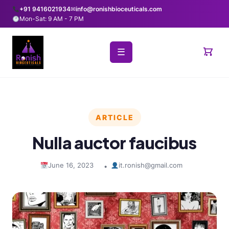
+91 9416021934
✉
info@ronishbioceuticals.com
Mon-Sat: 9 AM - 7 PM
☰
ARTICLE
Nulla auctor faucibus
June 16, 2023
it.ronish@gmail.com
•